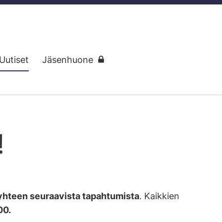
Uutiset
Jäsenhuone
!
 yhteen seuraavista tapahtumista
. Kaikkien
00.