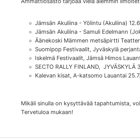
Ammattiosasto tarjoaa vielä aiemmin ilmoite
Jämsän Akuliina - Yölintu (Akuliina) 1
Jämsän Akuliina - Samuli Edelmann (Jo
Äänekoski Mämmen metsäpirtti Teatteri
Suomipop Festivaalit, Jyväskylä perjan
Iskelmä Festivaalit, Jämsä Himos Lauan
SECTO RALLY FINLAND, JYVÄSKYLÄ 30.7
Kalevan kisat, A-katsomo Lauantai 25.
Mikäli sinulla on kysyttävää tapahtumista, v
Tervetuloa mukaan!