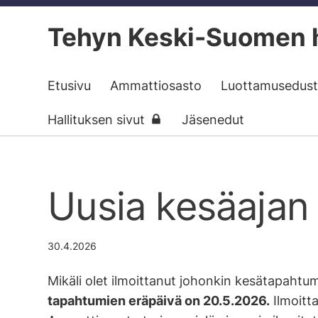
Siirry
Tehyn Keski-Suomen h
sivun
sisältöön
Etusivu
Ammattiosasto
Luottamusedust
Hallituksen sivut
Jäsenedut
Uusia kesäajan 
30.4.2026
Mikäli olet ilmoittanut johonkin kesätapahtum
tapahtumien eräpäivä on 20.5.2026.
Ilmoitt